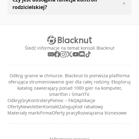
rodzicielskiej?
Śledź informacje na temat konsoli Blacknut
Odkryj granie w chmurze. Blacknut to pierwsza platforma
oferująca strumieniowanie gier dla całej rodziny. Eksploruj
katalog zawierający ponad 1000 gier na komputer,
smartfon i SmartTV.
Odkryj
Gry
Kontrolery
Pomoc – FAQ
Aplikacje
Oferty
Newsletter
Kontakt
Zaloguj
Kod rabatowy
Materiały marki
Firma
Oferty pracy
Rozwiązania biznesowe