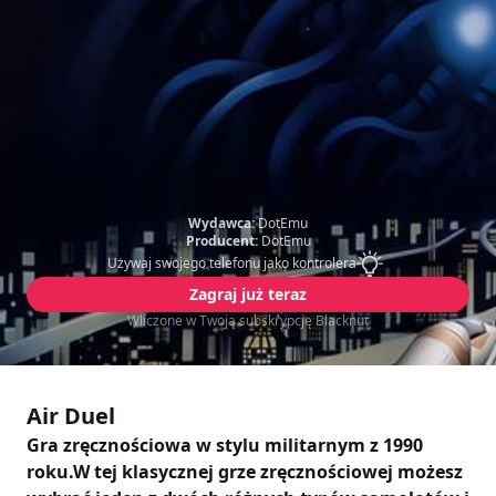
Wydawca:
DotEmu
Producent:
DotEmu
Używaj swojego telefonu jako kontrolera
Zagraj już teraz
Wliczone w Twoją subskrypcję Blacknut
Air Duel
Gra zręcznościowa w stylu militarnym z 1990
roku.W tej klasycznej grze zręcznościowej możesz