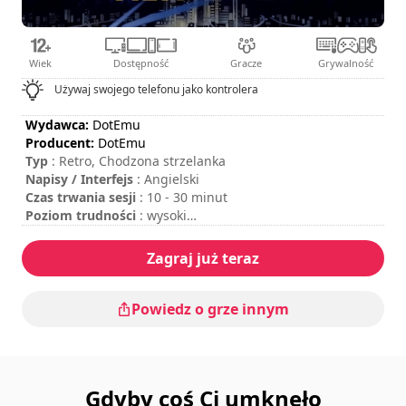
Wiek
Dostępność
Gracze
Grywalność
Używaj swojego telefonu jako kontrolera
Wydawca:
DotEmu
Producent:
DotEmu
Typ
: Retro, Chodzona strzelanka
Napisy / Interfejs
: Angielski
Czas trwania sesji
: 10 - 30 minut
Poziom trudności
: wysoki
Tryb multiplayer
: Local, Cooperation, 2 Players
Aby włożyć monety, naciśnij klawisz „C” na klawiaturze lub
Zagraj już teraz
naciśnij przycisk „Start” na kontrolerze.
Powiedz o grze innym
Gdyby coś Ci umknęło