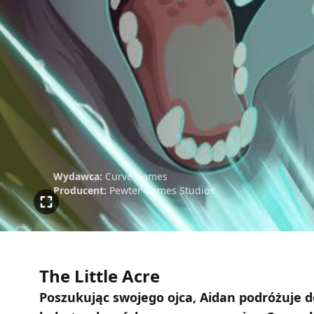
Wydawca:
Curve Games
Producent:
Pewter Games Studios
The Little Acre
Poszukując swojego ojca, Aidan podróżuje d