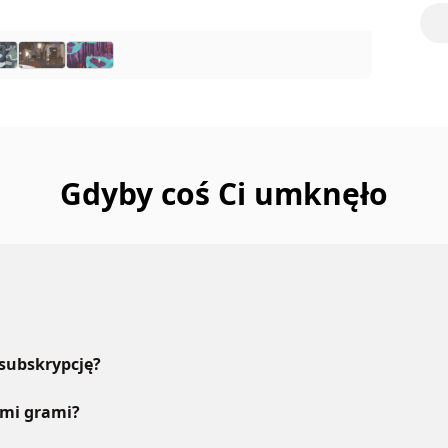
Gdyby coś Ci umknęło
 subskrypcję?
ymi grami?