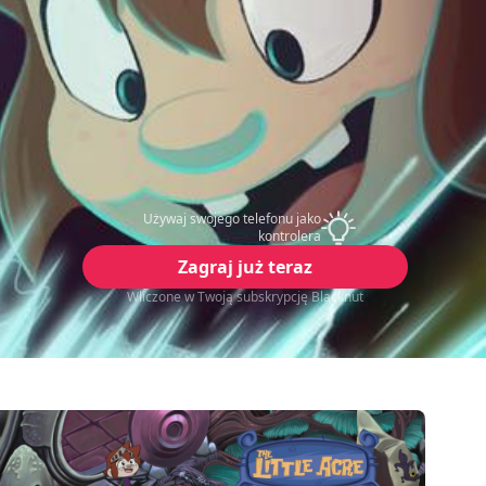
Używaj swojego telefonu jako
kontrolera
Zagraj już teraz
Wliczone w Twoją subskrypcję Blacknut