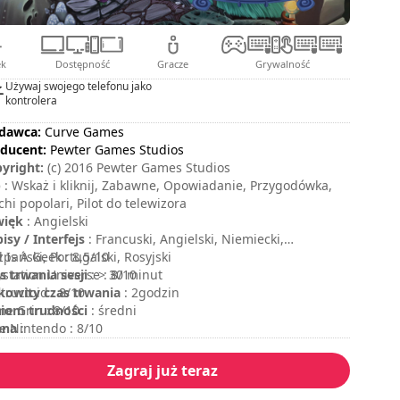
ek
Dostępność
Gracze
Grywalność
Używaj swojego telefonu jako
kontrolera
dawca:
Curve Games
ducent:
Pewter Games Studios
yright:
(c) 2016 Pewter Games Studios
p
: Wskaż i kliknij, Zabawne, Opowiadanie, Przygodówka,
chi popolari, Pilot do telewizora
więk
: Angielski
isy / Interfejs
: Francuski, Angielski, Niemiecki,
zpański, Portugalski, Rosyjski
 Is A Geek : 8,5/10
s trwania sesji
ystation Universe : 8/10
: > 30 minut
kowity czas trwania
tructoid : 8/10
: 2godzin
iom trudności
e Grin : 8/10
: średni
ena
e Nintendo : 8/10
:
Zagraj już teraz