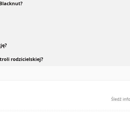
 Blacknut?
ję?
roli rodzicielskiej?
Śledź inf