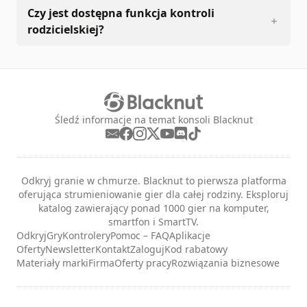
Czy jest dostępna funkcja kontroli
rodzicielskiej?
Śledź informacje na temat konsoli Blacknut
Odkryj granie w chmurze. Blacknut to pierwsza platforma
oferująca strumieniowanie gier dla całej rodziny. Eksploruj
katalog zawierający ponad 1000 gier na komputer,
smartfon i SmartTV.
Odkryj
Gry
Kontrolery
Pomoc – FAQ
Aplikacje
Oferty
Newsletter
Kontakt
Zaloguj
Kod rabatowy
Materiały marki
Firma
Oferty pracy
Rozwiązania biznesowe