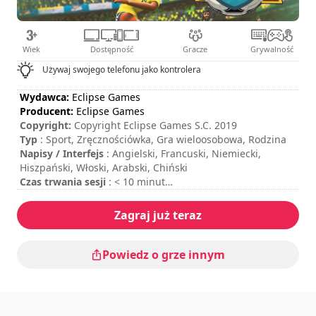
Wiek
Dostępność
Gracze
Grywalność
Używaj swojego telefonu jako kontrolera
Wydawca:
Eclipse Games
Producent:
Eclipse Games
Copyright:
Copyright Eclipse Games S.C. 2019
Typ
: Sport, Zręcznościówka, Gra wieloosobowa, Rodzina
Napisy / Interfejs
: Angielski, Francuski, Niemiecki,
Hiszpański, Włoski, Arabski, Chiński
Czas trwania sesji
: < 10 minut
Całkowity czas trwania
: 21godzin
Poziom trudności
: średni
Zagraj już teraz
Tryb multiplayer
: Local, Competition, 2 Players
Sterowanie jest pokazane w opcjach gry.
Powiedz o grze innym