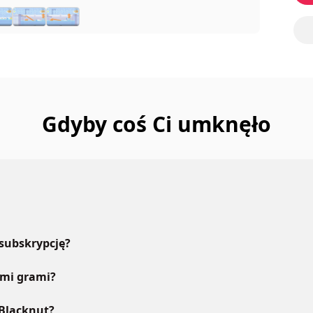
Gdyby coś Ci umknęło
 subskrypcję?
ymi grami?
 Blacknut?