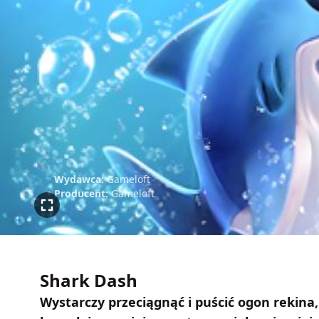
Wydawca:
Gameloft
Producent:
Gameloft
Shark Dash
Wystarczy przeciągnąć i puścić ogon rekina,