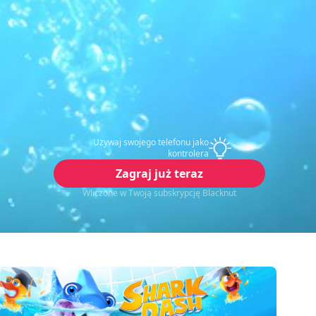
Używaj swojego telefonu jako
kontrolera
Zagraj już teraz
Wliczone w Twoją subskrypcję Blacknut