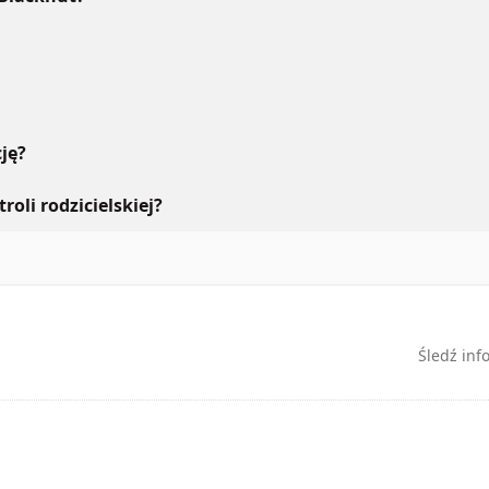
ję?
roli rodzicielskiej?
Śledź inf