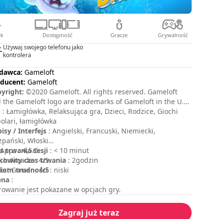
ek
Dostępność
Gracze
Grywalność
Używaj swojego telefonu jako
kontrolera
dawca:
Gameloft
ducent:
Gameloft
yright:
©2020 Gameloft. All rights reserved. Gameloft
 the Gameloft logo are trademarks of Gameloft in the U.S.
her countries. All other trademarks are the property
p
: Łamigłówka, Relaksująca gra, Dzieci, Rodzice, Giochi
their respective owners.
olari, łamigłówka
isy / Interfejs
: Angielski, Francuski, Niemiecki,
zpański, Włoski
s trwania sesji
Apps : 4,5/5
: < 10 minut
kowity czas trwania
ch Arcade : 4/5
: 2godzin
iom trudności
ket Gamer : 4/5
: niski
ena
:
rowanie jest pokazane w opcjach gry.
Zagraj już teraz