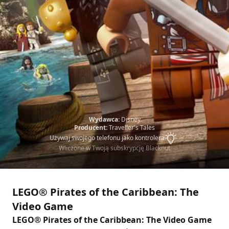
Wydawca:
Disney
Producent:
Traveller's Tales
Używaj swojego telefonu jako kontrolera
Wliczone w Twoją subskrypcję Blacknut
LEGO® Pirates of the Caribbean: The
Video Game
LEGO® Pirates of the Caribbean: The Video Game