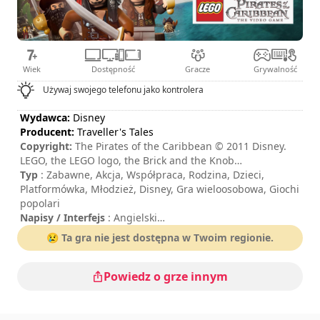
Wiek
Dostępność
Gracze
Grywalność
Używaj swojego telefonu jako kontrolera
Wydawca:
Disney
Producent:
Traveller's Tales
Copyright:
The Pirates of the Caribbean © 2011 Disney.
LEGO, the LEGO logo, the Brick and the Knob
configurations and the Minifigure are trademarks of the
Typ
: Zabawne, Akcja, Współpraca, Rodzina, Dzieci,
LEGO Group © 2011 The LEGO Group.
Platformówka, Młodzież, Disney, Gra wieloosobowa, Giochi
popolari
Napisy / Interfejs
: Angielski
Czas trwania sesji
: 10 - 30 minut
😢 Ta gra nie jest dostępna w Twoim regionie.
Całkowity czas trwania
: 15godzin
Poziom trudności
: średni
Tryb multiplayer
: Local, Cooperation, 2 Players
Powiedz o grze innym
Ocena
: IGN : 8/10
Sterowanie jest pokazane w opcjach gry.