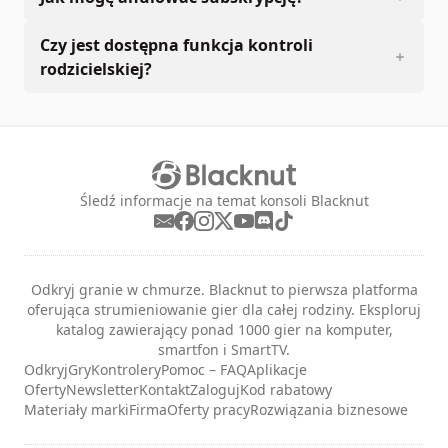
Czy jest dostępna funkcja kontroli
rodzicielskiej?
Śledź informacje na temat konsoli Blacknut
Odkryj granie w chmurze. Blacknut to pierwsza platforma
oferująca strumieniowanie gier dla całej rodziny. Eksploruj
katalog zawierający ponad 1000 gier na komputer,
smartfon i SmartTV.
Odkryj
Gry
Kontrolery
Pomoc – FAQ
Aplikacje
Oferty
Newsletter
Kontakt
Zaloguj
Kod rabatowy
Materiały marki
Firma
Oferty pracy
Rozwiązania biznesowe