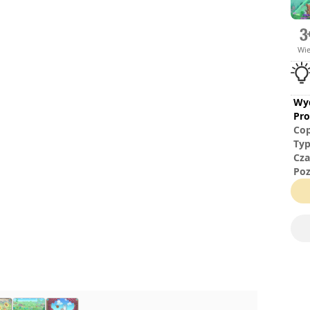
Wi
Wy
Pro
Cop
Ty
Cza
Poz