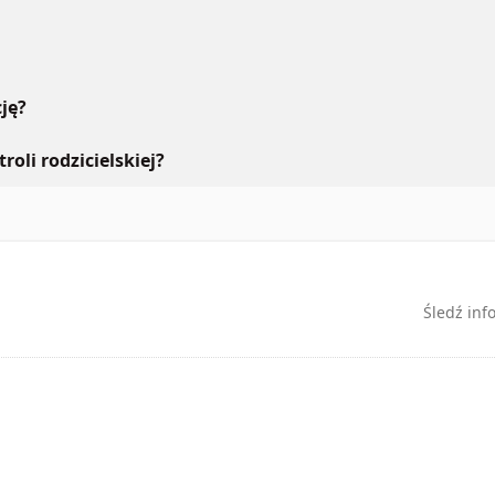
ję?
roli rodzicielskiej?
Śledź inf