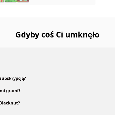
Gdyby coś Ci umknęło
 subskrypcję?
ymi grami?
 Blacknut?