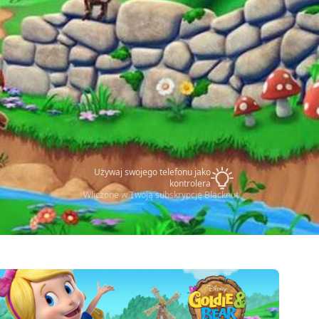
Używaj swojego telefonu jako
kontrolera
Wliczone w Twoją subskrypcję Blacknut