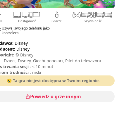
ek
Dostępność
Gracze
Grywalność
Używaj swojego telefonu jako
kontrolera
dawca:
Disney
ducent:
Disney
yright:
© Disney
p
: Dzieci, Disney, Giochi popolari, Pilot do telewizora
s trwania sesji
: < 10 minut
iom trudności
: niski
😢 Ta gra nie jest dostępna w Twoim regionie.
Powiedz o grze innym