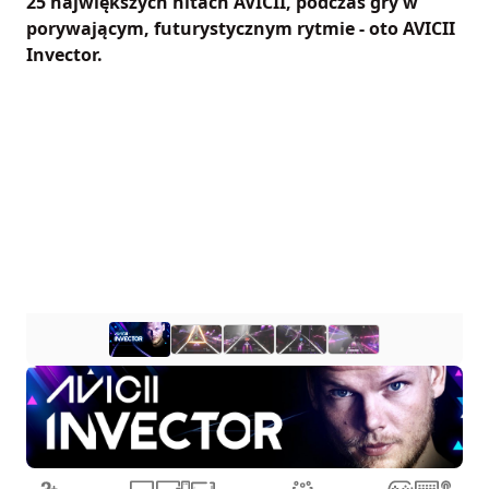
25 największych hitach AVICII, podczas gry w
porywającym, futurystycznym rytmie - oto AVICII
Invector.