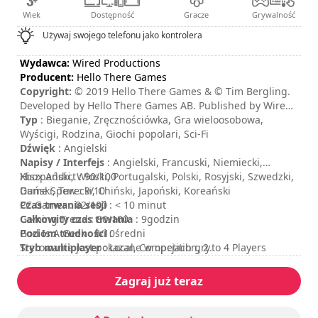
Wiek
Dostępność
Gracze
Grywalność
Używaj swojego telefonu jako kontrolera
Wydawca:
Wired Productions
Producent:
Hello There Games
Copyright:
© 2019 Hello There Games & © Tim Bergling.
Developed by Hello There Games AB. Published by Wired
Productions Ltd. All music is copyright of their respective
Typ
: Bieganie, Zręcznościówka, Gra wieloosobowa,
owners.
Wyścigi, Rodzina, Giochi popolari, Sci-Fi
Dźwięk
: Angielski
Napisy / Interfejs
: Angielski, Francuski, Niemiecki,
Hiszpański, Włoski, Portugalski, Polski, Rosyjski, Szwedzki,
Xbox Addict : 90/100
Duński, Turecki, Chiński, Japoński, Koreański
Game Spew : 9/10
Czas trwania sesji
PC Gamer : 82/100
: < 10 minut
Całkowity czas trwania
Gaming Trend : 80/100
: 9godzin
Poziom trudności
God Is A Geek : 8/10
: średni
Tryb multiplayer
Sterowanie jest pokazane w opcjach gry.
: Local, Competition, 2 to 4 Players
Ocena
:
Zagraj już teraz