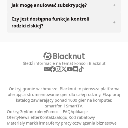
Jak mogę anulować subskrypcję?
Czy jest dostępna funkcja kontroli
rodzicielskiej?
Śledź informacje na temat konsoli Blacknut
Odkryj granie w chmurze. Blacknut to pierwsza platforma
oferująca strumieniowanie gier dla całej rodziny. Eksploruj
katalog zawierający ponad 1000 gier na komputer,
smartfon i SmartTV.
Odkryj
Gry
Kontrolery
Pomoc – FAQ
Aplikacje
Oferty
Newsletter
Kontakt
Zaloguj
Kod rabatowy
Materiały marki
Firma
Oferty pracy
Rozwiązania biznesowe