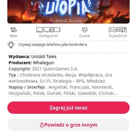
Wiek
Dostępność
Gracze
Grywalność
Używaj swojego telefonu jako kontrolera
Wydawca:
Untold Tales
Producent:
Whalegun
Copyright:
2021 QubicGames S.A.
Typ
: Chodzona strzelanka, Akcja, Współpraca, Gra
wieloosobowa, Sci-Fi, Strategia – RPG, Młodzież
Napisy / Interfejs
: Angielski, Francuski, Niemiecki,
Hiszpański, Polski, Duński, Fiński, Szwedzki, Chiński
Czas trwania sesji
: 10 - 30 minut
Całkowity czas trwania
: 8godzin
Zagraj już teraz
Poziom trudności
: średni
Tryb multiplayer
: Local, Cooperation, 2 to 4 Players
Sterowanie jest pokazane w opcjach gry.
Powiedz o grze innym