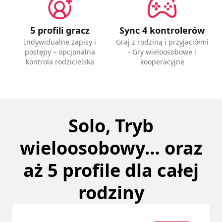
5 profili gracz
Sync 4 kontrolerów
Indywidualne zapisy i
Graj z rodziną i przyjaciółmi
postępy – opcjonalna
- Gry wieloosobowe i
kontrola rodzicielska
kooperacyjne
Solo, Tryb
wieloosobowy… oraz
aż 5 profile dla całej
rodziny