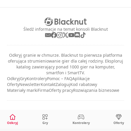
Śledź informacje na temat konsoli Blacknut
Odkryj granie w chmurze. Blacknut to pierwsza platforma
oferująca strumieniowanie gier dla całej rodziny. Eksploruj
katalog zawierający ponad 1000 gier na komputer,
smartfon i SmartTV.
Odkryj
Gry
Kontrolery
Pomoc – FAQ
Aplikacje
Oferty
Newsletter
Kontakt
Zaloguj
Kod rabatowy
Materiały marki
Firma
Oferty pracy
Rozwiązania biznesowe
Informacje prawne
Warunki usług
Odkryj
Gry
Kontrolery
Oferty
Prywatność