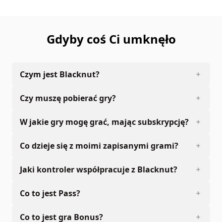
rental, re-sale, arcade use, charging for use, broadcast,
cable transmission, public performance, distribution or
extraction of the product or any trademark or copyright
Gdyby coś Ci umknęło
work that forms part of this product is prohibited.
Developed and published by DTG. The full credit list can
be accessed from The Catch “Options” menu.
Czym jest Blacknut?
Czy muszę pobierać gry?
W jakie gry mogę grać, mając subskrypcję?
Co dzieje się z moimi zapisanymi grami?
Jaki kontroler współpracuje z Blacknut?
Co to jest Pass?
Co to jest gra Bonus?