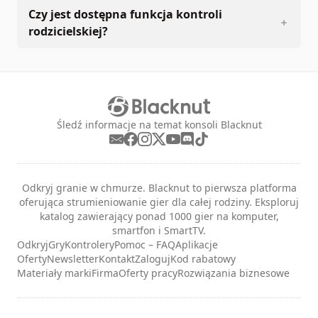
Czy jest dostępna funkcja kontroli
rodzicielskiej?
Śledź informacje na temat konsoli Blacknut
Odkryj granie w chmurze. Blacknut to pierwsza platforma
oferująca strumieniowanie gier dla całej rodziny. Eksploruj
katalog zawierający ponad 1000 gier na komputer,
smartfon i SmartTV.
Odkryj
Gry
Kontrolery
Pomoc – FAQ
Aplikacje
Oferty
Newsletter
Kontakt
Zaloguj
Kod rabatowy
Materiały marki
Firma
Oferty pracy
Rozwiązania biznesowe