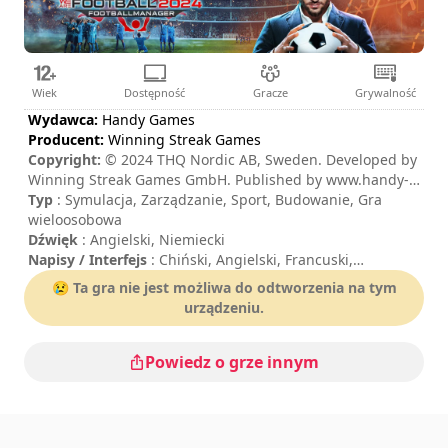
Wiek
Dostępność
Gracze
Grywalność
Wydawca:
Handy Games
Producent:
Winning Streak Games
Copyright:
© 2024 THQ Nordic AB, Sweden. Developed by
Winning Streak Games GmbH. Published by www.handy-
games.com GmbH, Germany. We are Football, THQ, THQ
Typ
: Symulacja, Zarządzanie, Sport, Budowanie, Gra
Nordic, HandyGames and their respective logos are
wieloosobowa
trademarks and/or registered trademarks of THQ Nordic
Dźwięk
: Angielski, Niemiecki
AB. All rights reserved. All other brands, product names
Napisy / Interfejs
: Chiński, Angielski, Francuski,
and logos are trademarks or registered trademarks of
Niemiecki, Włoski, Polski, Hiszpański
😢 Ta gra nie jest możliwa do odtworzenia na tym
their respective owners.
Czas trwania sesji
: > 30 minut
urządzeniu.
Całkowity czas trwania
: 14godzin
Poziom trudności
: średni
Tryb multiplayer
: Local, Competition, 2 to 4 Players
Powiedz o grze innym
Edytor nie jest dostępny podczas rozgrywki.