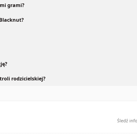
ymi grami?
 Blacknut?
ję?
roli rodzicielskiej?
Śledź inf