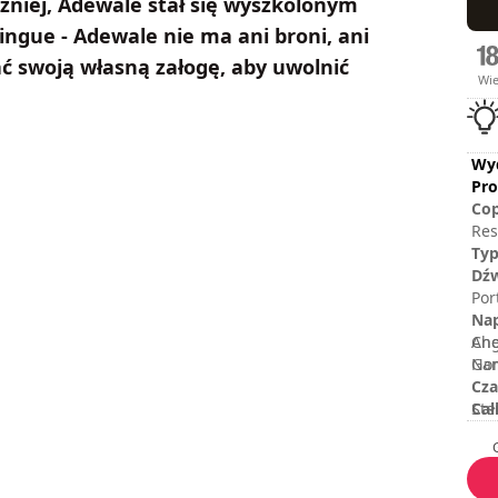
źniej, Adewale stał się wyszkolonym
gue - Adewale nie ma ani broni, ani
ać swoją własną załogę, aby uwolnić
Wi
Wy
Pro
Cop
Res
Ubi
Ty
US 
Dź
Por
Nap
Ang
Che
Nor
Gam
Cza
Cał
Ste
Poz
Oc