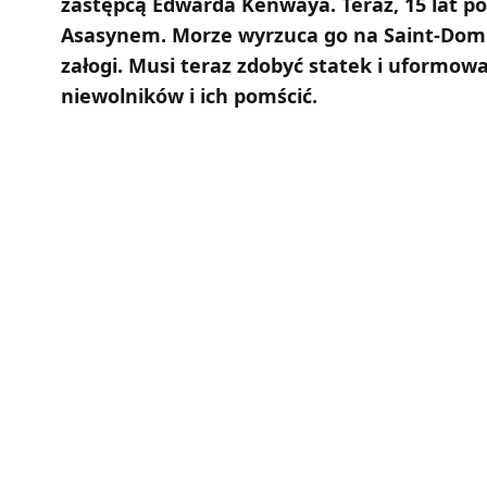
zastępcą Edwarda Kenwaya. Teraz, 15 lat pó
Asasynem. Morze wyrzuca go na Saint-Domin
załogi. Musi teraz zdobyć statek i uformow
niewolników i ich pomścić.