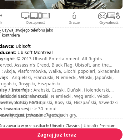
ek
Dostępność
Gracze
Grywalność
Używaj swojego telefonu jako
kontrolera
dawca:
Ubisoft
ducent:
Ubisoft Montreal
yright:
© 2013 Ubisoft Entertainment. All Rights
erved. Assassin’s Creed, Black Flag, Ubisoft, and the
soft logo are trademarks of Ubisoft Entertainment in the
p
: Akcja, Platformówka, Walka, Giochi popolari, Skradanka
and/or other countries.
więk
: Angielski, Francuski, Niemiecki, Włoski, Japoński,
tugalski, Rosyjski, Hiszpański
isy / Interfejs
: Arabski, Czeski, Duński, Holenderski,
ielski, Fiński, Francuski, Niemiecki, Węgierski, Włoski,
at Code Central : 4.5/5
weski, Polski, Portugalski, Rosyjski, Hiszpański, Szwedzki
e Revolution : 8/10
s trwania sesji
: > 30 minut
kowity czas trwania
rowanie jest pokazane w opcjach gry.
: 7godzin
iom trudności
: średni
Gra zawarta w przepustkach: Ubisoft+ Classics | Ubisoft+ Premium
ena
:
Zagraj już teraz