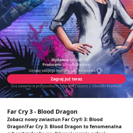
Wydawca:
Ubisoft
Producent:
Ubisoft Montreal
Używaj swojego telefonu jako kontrolera
Zagraj już teraz
Gra zawarta w przepustkach: Ubisoft+ Classics | Ubisoft+ Premium
Far Cry 3 - Blood Dragon
Zobacz nowy zwiastun Far Cry® 3: Blood
Dragon!Far Cry 3: Blood Dragon to fenomenalna