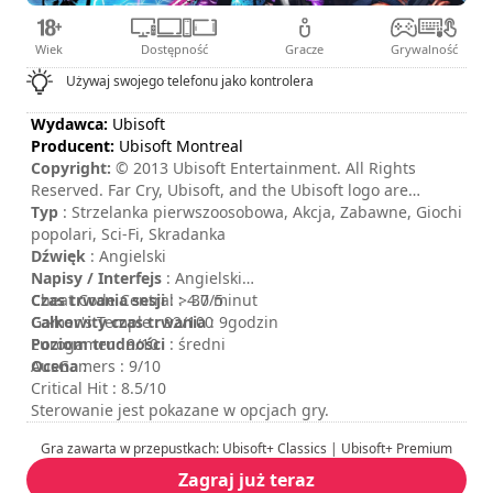
Wiek
Dostępność
Gracze
Grywalność
Używaj swojego telefonu jako kontrolera
Wydawca:
Ubisoft
Producent:
Ubisoft Montreal
Copyright:
© 2013 Ubisoft Entertainment. All Rights
Reserved. Far Cry, Ubisoft, and the Ubisoft logo are
trademarks of Ubisoft Entertainment in the US and/or
Typ
: Strzelanka pierwszoosobowa, Akcja, Zabawne, Giochi
other countries. Based on Crytek’s original Far Cry
popolari, Sci-Fi, Skradanka
directed by Cevat Yerli. Powered by Crytek’s technology
Dźwięk
: Angielski
“CryEngine.”
Napisy / Interfejs
: Angielski
Czas trwania sesji
Cheat Code Central : 4.7/5
: > 30 minut
Całkowity czas trwania
Gamer's Temple : 92/100
: 9godzin
Poziom trudności
Eurogamer : 9/10
: średni
Ocena
AusGamers : 9/10
:
Critical Hit : 8.5/10
Sterowanie jest pokazane w opcjach gry.
Gra zawarta w przepustkach: Ubisoft+ Classics | Ubisoft+ Premium
Zagraj już teraz