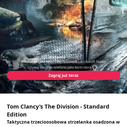
Wydawca:
Ubisoft
Producent:
Massive Entertainment – A Ubisoft Studio
Używaj swojego telefonu jako kontrolera
Zagraj już teraz
Gry zawarte w Pass: Ubisoft+ Classics
Tom Clancy's The Division - Standard
Edition
Taktyczna trzecioosobowa strzelanka osadzona w