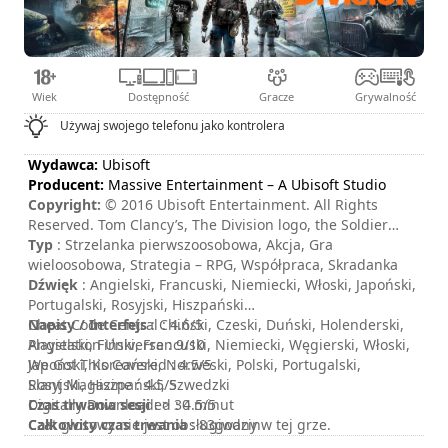
Wiek
Dostępność
Gracze
Grywalność
Używaj swojego telefonu jako kontrolera
Wydawca:
Ubisoft
Producent:
Massive Entertainment – A Ubisoft Studio
Copyright:
© 2016 Ubisoft Entertainment. All Rights
Reserved. Tom Clancy’s, The Division logo, the Soldier
Icon, Ubisoft, and the Ubisoft logo are registered or
Typ
: Strzelanka pierwszoosobowa, Akcja, Gra
unregistered trademarks of Ubisoft Entertainment in the
wieloosobowa, Strategia – RPG, Współpraca, Skradanka
US and/or other countries.
Dźwięk
: Angielski, Francuski, Niemiecki, Włoski, Japoński,
Portugalski, Rosyjski, Hiszpański
Napisy / Interfejs
Cheat Code Central : 4.6/5
: Chiński, Czeski, Duński, Holenderski,
Angielski, Fiński, Francuski, Niemiecki, Węgierski, Włoski,
Playstation Universe : 9/10
Japoński, Koreański, Norweski, Polski, Portugalski,
We Got This Covered : 4.5/5
Rosyjski, Hiszpański, Szwedzki
Slant Magazine : 4.5/5
Czas trwania sesji
Digitally Downloaded : 4.5/5
: > 30 minut
Całkowity czas trwania
Czat głosowy nie jest obsługiwany w tej grze.
: 83godzin
Poziom trudności
: średni