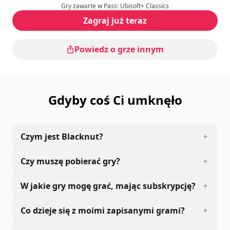
Gry zawarte w Pass: Ubisoft+ Classics
Tryb multiplayer
: Online, Competition, Cooperation
Ocena
:
Zagraj już teraz
Powiedz o grze innym
Gdyby coś Ci umknęło
Czym jest Blacknut?
Czy muszę pobierać gry?
W jakie gry mogę grać, mając subskrypcję?
Co dzieje się z moimi zapisanymi grami?