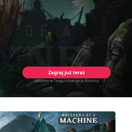
Zagraj już teraz
Wliczone w Twoją subskrypcję Blacknut