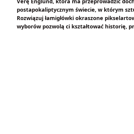
Verę Englund, która ma przeprowadzić doc
postapokaliptycznym świecie, w którym sztu
Rozwiązuj łamigłówki okraszone pikselartow
wyborów pozwolą ci kształtować historię, p