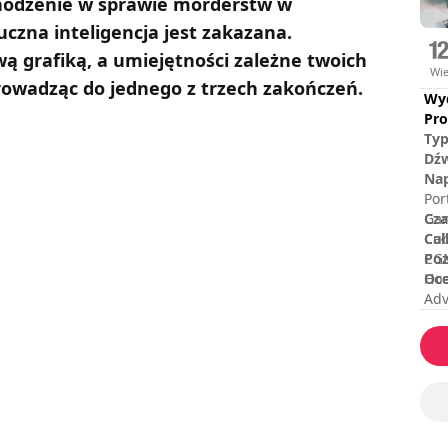
hodzenie w sprawie morderstw w
czna inteligencja jest zakazana.
ą grafiką, a umiejętności zależne twoich
Wi
rowadząc do jednego z trzech zakończeń.
Wy
Pro
Ty
Dź
Nap
Por
Cza
Gam
Cał
Cub
Poz
CGM
Oc
Hoo
Adv