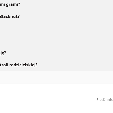
ymi grami?
 Blacknut?
ję?
roli rodzicielskiej?
Śledź inf