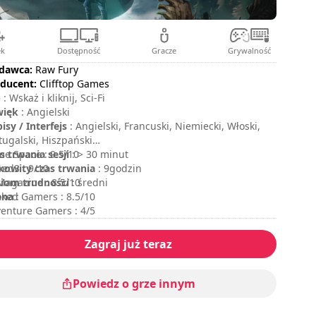
ek
Dostępność
Gracze
Grywalność
dawca:
Raw Fury
ducent:
Clifftop Games
p
: Wskaż i kliknij, Sci-Fi
więk
: Angielski
isy / Interfejs
: Angielski, Francuski, Niemiecki, Włoski,
tugalski, Hiszpański
s trwania sesji
e Space : 9.5/10
: > 30 minut
kowity czas trwania
ed3 : 9/10
: 9godzin
iom trudności
agazine : 8.5/10
: średni
ena
ked Gamers : 8.5/10
:
enture Gamers : 4/5
Zagraj już teraz
Powiedz o grze innym