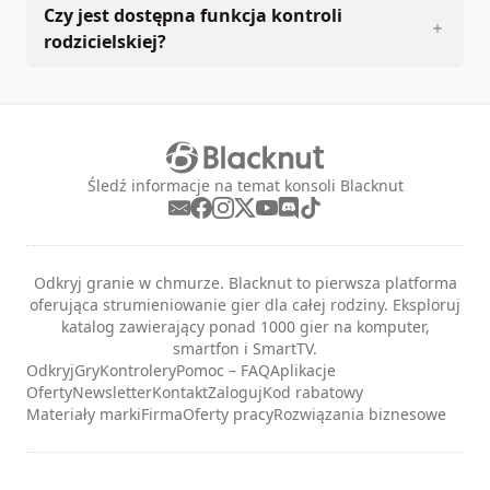
Czy jest dostępna funkcja kontroli
rodzicielskiej?
Śledź informacje na temat konsoli Blacknut
Odkryj granie w chmurze. Blacknut to pierwsza platforma
oferująca strumieniowanie gier dla całej rodziny. Eksploruj
katalog zawierający ponad 1000 gier na komputer,
smartfon i SmartTV.
Odkryj
Gry
Kontrolery
Pomoc – FAQ
Aplikacje
Oferty
Newsletter
Kontakt
Zaloguj
Kod rabatowy
Materiały marki
Firma
Oferty pracy
Rozwiązania biznesowe