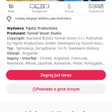
Wiek
Dostępność
Gracze
Grywalność
Używaj swojego telefonu jako kontrolera
Wydawca:
Toplitz Productions
Producent:
Tunnel Vision Studio
Copyright:
Starsand ©2022 Tunnel Vision S.r.l. Published
by Toplitz Productions GmbH. Developed by Tunnel Vision.
All rights reserved.
Typ
: Symulacja, Zarządzanie, Sci-Fi, Niedawno dodany
Dźwięk
: Angielski
Napisy / Interfejs
: Chiński, Angielski, Francuski,
Niemiecki, Włoski, Japoński, Koreański, Polski, Portugalski,
Rosyjski, Hiszpański, Tajski, Turecki
Czas trwania sesji
: > 30 minut
Zagraj już teraz
Całkowity czas trwania
: 30godzin
Poziom trudności
: średni
Sterowanie jest pokazane w opcjach gry.
Powiedz o grze innym