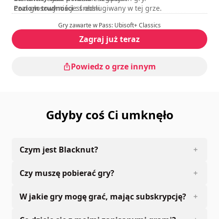
Poziom trudności
Czat głosowy nie jest obsługiwany w tej grze.
: średni
Tryb multiplayer
: Online, Cooperation
Gry zawarte w Pass: Ubisoft+ Classics
Ocena
:
Zagraj już teraz
Powiedz o grze innym
Gdyby coś Ci umknęło
Czym jest Blacknut?
Czy muszę pobierać gry?
W jakie gry mogę grać, mając subskrypcję?