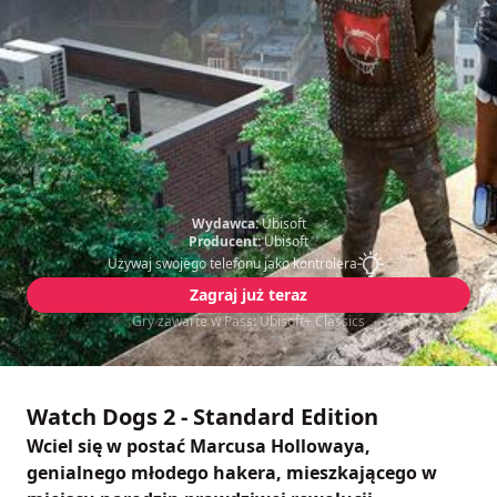
Wydawca:
Ubisoft
Producent:
Ubisoft
Używaj swojego telefonu jako kontrolera
Zagraj już teraz
Gry zawarte w Pass: Ubisoft+ Classics
Watch Dogs 2 - Standard Edition
Wciel się w postać Marcusa Hollowaya,
genialnego młodego hakera, mieszkającego w