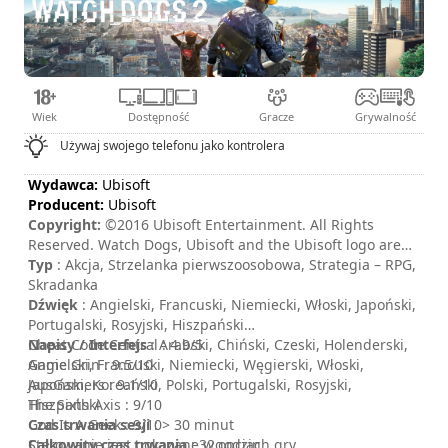
Wiek
Dostępność
Gracze
Grywalność
Używaj swojego telefonu jako kontrolera
Wydawca:
Ubisoft
Producent:
Ubisoft
Copyright:
©2016 Ubisoft Entertainment. All Rights
Reserved. Watch Dogs, Ubisoft and the Ubisoft logo are
trademarks of Ubisoft Entertainment in the U.S. and/or
Typ
: Akcja, Strzelanka pierwszoosobowa, Strategia – RPG,
other countries.
Skradanka
Dźwięk
: Angielski, Francuski, Niemiecki, Włoski, Japoński,
Portugalski, Rosyjski, Hiszpański
Napisy / Interfejs
Cheat Code Central : 4.9/5
: Arabski, Chiński, Czeski, Holenderski,
Angielski, Francuski, Niemiecki, Węgierski, Włoski,
Game Grin : 9.5/10
Japoński, Koreański, Polski, Portugalski, Rosyjski,
AusGamers : 9.1/10
Hiszpański
The Sixth Axis : 9/10
Czas trwania sesji
God Is A Geek : 9/10
: > 30 minut
Całkowity czas trwania
Sterowanie jest pokazane w opcjach gry.
: 32godzin