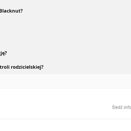
 Blacknut?
ję?
roli rodzicielskiej?
Śledź inf