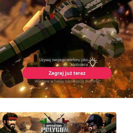
Używaj swojego telefonu jako
kontrolera
Zagraj już teraz
Wliczone w Twoją subskrypcję Blacknut