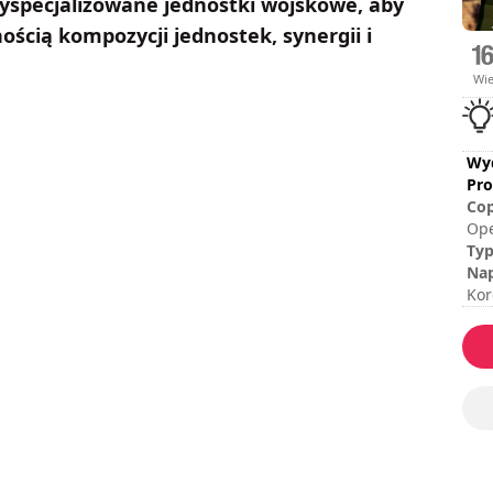
wyspecjalizowane jednostki wojskowe, aby
ścią kompozycji jednostek, synergii i
Wi
Wy
Pro
Cop
Ope
Tox
Ty
Tox
Nap
Kor