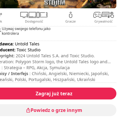
ek
Dostępność
Gracze
Grywalność
Używaj swojego telefonu jako
kontrolera
dawca:
Untold Tales
ducent:
Toxic Studio
yright:
2024 Untold Tales S.A. and Toxic Studio.
ration: Polygon Storm logo, the Untold Tales logo and
ic Studio logo are trademarks of Untold Tales S.A. and/or
p
: Strategia – RPG, Akcja, Symulacja
ic Studio. All rights reserved.
isy / Interfejs
: Chiński, Angielski, Niemiecki, Japoński,
eański, Polski, Portugalski, Hiszpański, Ukraiński
Zagraj już teraz
Powiedz o grze innym