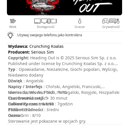
Wiek
Dostępność
Gracze
Grywalność
Używaj swojego telefonu jako kontrolera
Wydawca:
Crunching Koalas
Producent:
Serious Sim
Copyright:
Heading Out is © 2025 Serious Sim Sp. z o.o.
Published under license by Crunching Koalas Sp. z o.o.
"Heading Out", "Serious Sim", and their respective logos
Typ
: Opowiadanie, Niezależne, Giochi popolari, Wyścigi,
are trademarks of Serious Sim Sp. z o.o. “Crunching
Niedawno dodany
Koalas" and the Crunching Koalas are trademarks of
Dźwięk
: Angielski
Crunching Koalas Sp. z o.o.
Napisy / Interfejs
: Chiński, Angielski, Francuski,
Niemiecki, Włoski, Polski, Portugalski, Rosyjski, Hiszpański
Movies Games And Tech : 9/10
Czas trwania sesji
The Xbox Hub : 4.5/5
: > 30 minut
Całkowity czas trwania
Hooked Gamers : 8.8/10
: 7godzin
Poziom trudności
ZTGD : 8/10
: średni
Ocena
Game Grin : 8/10
:
Sterowanie jest pokazane w opcjach gry.