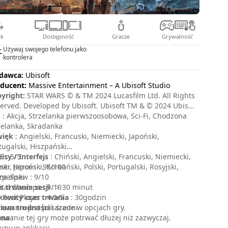
ek
Dostępność
Gracze
Grywalność
Używaj swojego telefonu jako
kontrolera
dawca:
Ubisoft
ducent:
Massive Entertainment – A Ubisoft Studio
yright:
STAR WARS © & TM 2024 Lucasfilm Ltd. All Rights
erved. Developed by Ubisoft. Ubisoft TM & © 2024 Ubisoft
ertainment. All Rights Reserved.
p
: Akcja, Strzelanka pierwszoosobowa, Sci-Fi, Chodzona
zelanka, Skradanka
więk
: Angielski, Francuski, Niemiecki, Japoński,
tugalski, Hiszpański
isy / Interfejs
 : 5/5
: Chiński, Angielski, Francuski, Niemiecki,
ski, Japoński, Koreański, Polski, Portugalski, Rosyjski,
er Heroes : 95/100
zpański
e Spew : 9/10
s trwania sesji
ital Chumps : 9/10
: > 30 minut
kowity czas trwania
 Poor Player : 4.5/5
: 30godzin
iom trudności
rowanie jest pokazane w opcjach gry.
: średni
ena
owanie tej gry może potrwać dłużej niż zazwyczaj.
:
upy w aplikacji.