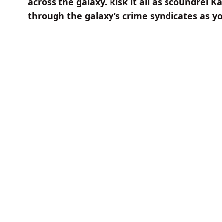
across the galaxy. Risk it all as scoundrel K
through the galaxy’s crime syndicates as y