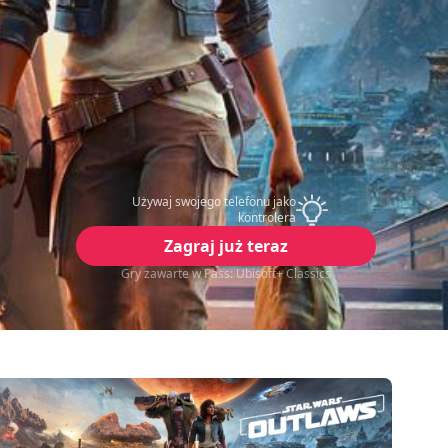
Używaj swojego telefonu jako
kontrolera
Zagraj już teraz
Gry zawarte w Pass: Ubisoft+ Classics