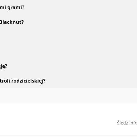
ymi grami?
 Blacknut?
ję?
roli rodzicielskiej?
Śledź inf